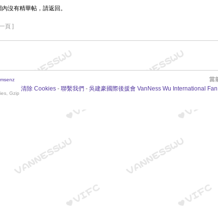
圍內沒有精華帖，請返回。
一頁 ]
當前
msenz
清除 Cookies
-
聯繫我們
-
吳建豪國際後援會 VanNess Wu International Fan
ies, Gzip