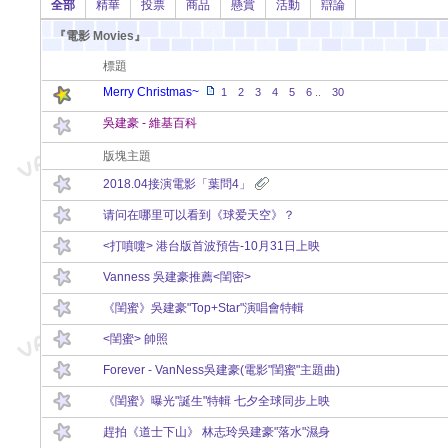
全部
精華
投票
商品
懸賞
活動
辯論
『電影 Movies』
標題
Merry Christmas~
1
2
3
4
5
6
..
30
吳建豪 - 維基百科
版塊主題
2018.04接演電影「葉問4」
请问在哪里可以看到《球爱天空》？
<打噴嚏> 港台版首波預告-10月31日上映
Vanness 吳建豪推薦<閨密>
《閨蜜》吳建豪"Top+Star"演唱會特輯
<閨蜜> 帥照
Forever - VanNess吳建豪(電影"閨蜜"主題曲)
《閨蜜》曝光"誕生"特輯 七夕全球同步上映
趕拍《道士下山》 林志玲吳建豪"落水"濕身