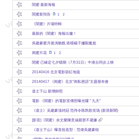
閨蜜 最新海報
閨蜜新預告
1
2
《閨蜜》片場特輯
最新的《閨蜜》海報出爐！
吳建豪蜜月後演吻戲 搭檔楊子姍顯尷尬
闺蜜片花
1
2
閨蜜‬ 已確定七夕檔期（7月31日）中港台同步上映
20140416 北京電影節紅地毯
20140417 《闺蜜》北京“闺私密語”主题發布會
道士下山 新增帥照
電影 《閨蜜》的電影宣傳照曝光囉 " 九天"
《道士》吴建豪顶鸡冠 范伟令陈凯歌笑场 (新浪新聞)
[影音]《閨蜜》余文樂陳意涵親密不避嫌
《道士下山》曝首批造型：范偉吳建豪组