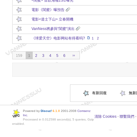
<閨蜜> 首款海報23/2曝光
電影《閨蜜》曝預告
電影<道士下山> 立春開機
VanNess將參與“閨蜜“演出
《球爱天空》电影网站有得看吗?
1
2
››
159
1
2
3
4
5
6
有新回復
無新
Powered by
Discuz!
6.1.0
2001-2008
Comsenz
Inc.
清除 Cookies
-
聯繫我們
Processed in 0.012598 second(s), 5 queries, Gzip
enabled.