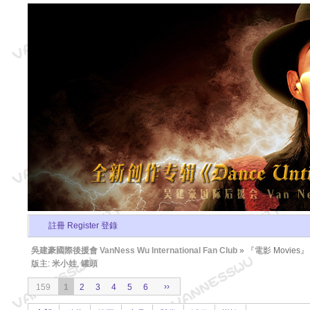
註冊 Register
登錄
吳建豪國際後援會 VanNess Wu International Fan Club
» 『電影 Movies』
版主:
米小娃
,
罐頭
››
159
1
2
3
4
5
6